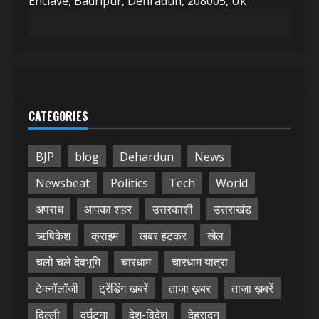
Enclave, Badripur, Dehradun, 208005, Uk
CATEGORIES
BJP
blog
Dehardun
News
Newsbeat
Politics
Tech
World
अपराध
आपका शहर
उत्तरकाशी
उत्तराखंड
ऋषिकेश
क्राइम
खबर हटकर
खेल
चलो चले देवभूमि
चारधाम
चारधाम यात्रा
टेक्नॉलॉजी
ट्रेंडिंग खबरें
ताज़ा ख़बर
ताज़ा ख़बरें
दिल्ली
दुर्घटना
देश-विदेश
देहरादून