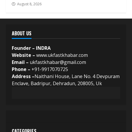
August 8, 2026
ABOUT US
Founder – INDRA
Website –
www.ukfastkhabar.com
Email –
ukfastkhabar@gmail.com
Phone –
+91-9917070725
Address –
Naithani House, Lane No. 4 Devpuram
Enclave, Badripur, Dehradun, 208005, Uk
CATEGORIES