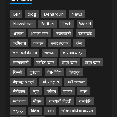
BJP
blog
Dehardun
News
Newsbeat
Politics
Tech
World
अपराध
आपका शहर
उत्तरकाशी
उत्तराखंड
ऋषिकेश
क्राइम
खबर हटकर
खेल
चलो चले देवभूमि
चारधाम
चारधाम यात्रा
टेक्नॉलॉजी
ट्रेंडिंग खबरें
ताज़ा ख़बर
ताज़ा ख़बरें
दिल्ली
दुर्घटना
देश-विदेश
देहरादून
देहरादून/मसूरी
धर्म-संस्कृति
धामी सरकार
नैनीताल
न्यूज़
पर्यटन
बाजार
भारत
मनोरंजन
मौसम
राजधानी दिल्ली
राजनीति
रुद्रपुर
विदेश
शिक्षा
सोशल मीडिया वायरल