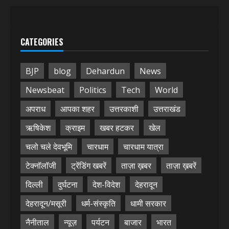
CATEGORIES
BJP
blog
Dehardun
News
Newsbeat
Politics
Tech
World
अपराध
आपका शहर
उत्तरकाशी
उत्तराखंड
ऋषिकेश
क्राइम
खबर हटकर
खेल
चलो चले देवभूमि
चारधाम
चारधाम यात्रा
टेक्नॉलॉजी
ट्रेंडिंग खबरें
ताज़ा ख़बर
ताज़ा ख़बरें
दिल्ली
दुर्घटना
देश-विदेश
देहरादून
देहरादून/मसूरी
धर्म-संस्कृति
धामी सरकार
नैनीताल
न्यूज़
पर्यटन
बाजार
भारत