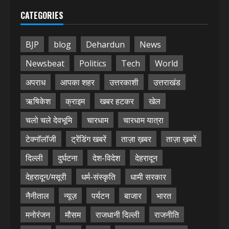
CATEGORIES
BJP
blog
Dehardun
News
Newsbeat
Politics
Tech
World
अपराध
आपका शहर
उत्तरकाशी
उत्तराखंड
ऋषिकेश
क्राइम
खबर हटकर
खेल
चलो चले देवभूमि
चारधाम
चारधाम यात्रा
टेक्नॉलॉजी
ट्रेंडिंग खबरें
ताज़ा ख़बर
ताज़ा ख़बरें
दिल्ली
दुर्घटना
देश-विदेश
देहरादून
देहरादून/मसूरी
धर्म-संस्कृति
धामी सरकार
नैनीताल
न्यूज़
पर्यटन
बाजार
भारत
मनोरंजन
मौसम
राजधानी दिल्ली
राजनीति