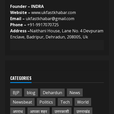
Founder – INDRA
Website –
www.ukfastkhabar.com
Email –
ukfastkhabar@gmail.com
Phone –
+91-9917070725
Address –
Naithani House, Lane No. 4 Devpuram
Enclave, Badripur, Dehradun, 208005, Uk
CATEGORIES
BJP
blog
Dehardun
News
Newsbeat
Politics
Tech
World
अपराध
आपका शहर
उत्तरकाशी
उत्तराखंड