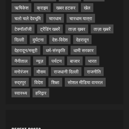
ऋषिकेश
क्राइम
खबर हटकर
खेल
चलो चले देवभूमि
चारधाम
चारधाम यात्रा
टेक्नॉलॉजी
ट्रेंडिंग खबरें
ताज़ा ख़बर
ताज़ा ख़बरें
दिल्ली
दुर्घटना
देश-विदेश
देहरादून
देहरादून/मसूरी
धर्म-संस्कृति
धामी सरकार
नैनीताल
न्यूज़
पर्यटन
बाजार
भारत
मनोरंजन
मौसम
राजधानी दिल्ली
राजनीति
रुद्रपुर
विदेश
शिक्षा
सोशल मीडिया वायरल
स्वास्थ्य
हरिद्वार