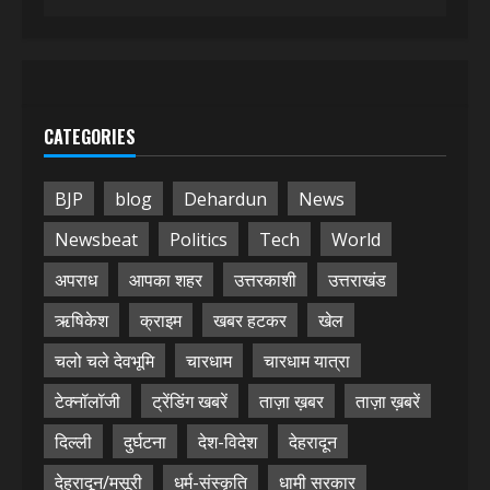
CATEGORIES
BJP
blog
Dehardun
News
Newsbeat
Politics
Tech
World
अपराध
आपका शहर
उत्तरकाशी
उत्तराखंड
ऋषिकेश
क्राइम
खबर हटकर
खेल
चलो चले देवभूमि
चारधाम
चारधाम यात्रा
टेक्नॉलॉजी
ट्रेंडिंग खबरें
ताज़ा ख़बर
ताज़ा ख़बरें
दिल्ली
दुर्घटना
देश-विदेश
देहरादून
देहरादून/मसूरी
धर्म-संस्कृति
धामी सरकार