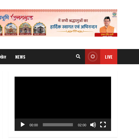
खेल
NEWS
LIVE
Video
Player
00:00
02:00