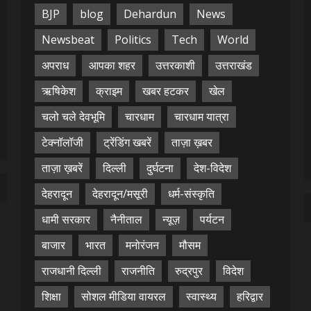
BJP
blog
Dehardun
News
Newsbeat
Politics
Tech
World
अपराध
आपका शहर
उत्तरकाशी
उत्तराखंड
ऋषिकेश
क्राइम
खबर हटकर
खेल
चलो चले देवभूमि
चारधाम
चारधाम यात्रा
टेक्नॉलॉजी
ट्रेंडिंग खबरें
ताज़ा ख़बर
ताज़ा ख़बरें
दिल्ली
दुर्घटना
देश-विदेश
देहरादून
देहरादून/मसूरी
धर्म-संस्कृति
धामी सरकार
नैनीताल
न्यूज़
पर्यटन
बाजार
भारत
मनोरंजन
मौसम
राजधानी दिल्ली
राजनीति
रुद्रपुर
विदेश
शिक्षा
सोशल मीडिया वायरल
स्वास्थ्य
हरिद्वार