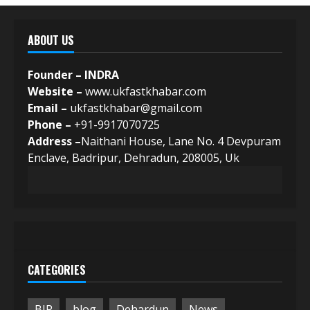
ABOUT US
Founder – INDRA
Website –
www.ukfastkhabar.com
Email –
ukfastkhabar@gmail.com
Phone –
+91-9917070725
Address –
Naithani House, Lane No. 4 Devpuram
Enclave, Badripur, Dehradun, 208005, Uk
CATEGORIES
BJP
blog
Dehardun
News