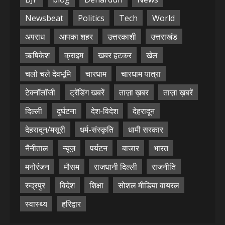
Newsbeat
Politics
Tech
World
अपराध
आपका शहर
उत्तरकाशी
उत्तराखंड
ऋषिकेश
क्राइम
खबर हटकर
खेल
चलो चले देवभूमि
चारधाम
चारधाम यात्रा
टेक्नॉलॉजी
ट्रेंडिंग खबरें
ताज़ा ख़बर
ताज़ा ख़बरें
दिल्ली
दुर्घटना
देश-विदेश
देहरादून
देहरादून/मसूरी
धर्म-संस्कृति
धामी सरकार
नैनीताल
न्यूज़
पर्यटन
बाजार
भारत
मनोरंजन
मौसम
राजधानी दिल्ली
राजनीति
रुद्रपुर
विदेश
शिक्षा
सोशल मीडिया वायरल
स्वास्थ्य
हरिद्वार