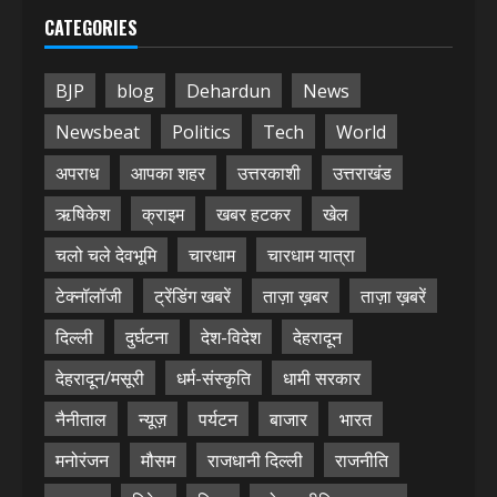
CATEGORIES
BJP
blog
Dehardun
News
Newsbeat
Politics
Tech
World
अपराध
आपका शहर
उत्तरकाशी
उत्तराखंड
ऋषिकेश
क्राइम
खबर हटकर
खेल
चलो चले देवभूमि
चारधाम
चारधाम यात्रा
टेक्नॉलॉजी
ट्रेंडिंग खबरें
ताज़ा ख़बर
ताज़ा ख़बरें
दिल्ली
दुर्घटना
देश-विदेश
देहरादून
देहरादून/मसूरी
धर्म-संस्कृति
धामी सरकार
नैनीताल
न्यूज़
पर्यटन
बाजार
भारत
मनोरंजन
मौसम
राजधानी दिल्ली
राजनीति