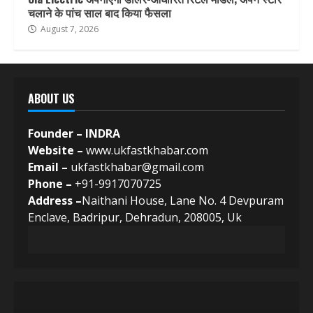
चलाने के पांच साल बाद किया फैसला
August 7, 2026
ABOUT US
Founder – INDRA
Website –
www.ukfastkhabar.com
Email –
ukfastkhabar@gmail.com
Phone –
+91-9917070725
Address –
Naithani House, Lane No. 4 Devpuram
Enclave, Badripur, Dehradun, 208005, Uk