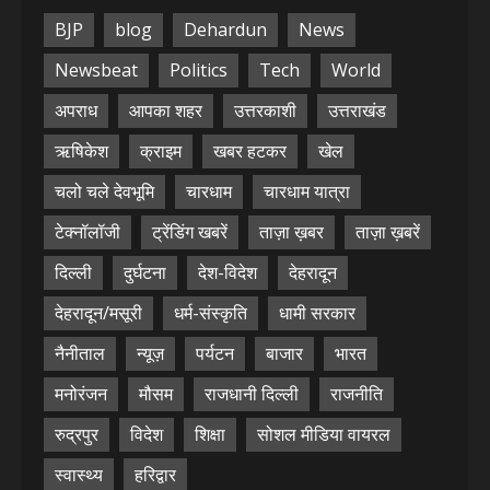
BJP
blog
Dehardun
News
Newsbeat
Politics
Tech
World
अपराध
आपका शहर
उत्तरकाशी
उत्तराखंड
ऋषिकेश
क्राइम
खबर हटकर
खेल
चलो चले देवभूमि
चारधाम
चारधाम यात्रा
टेक्नॉलॉजी
ट्रेंडिंग खबरें
ताज़ा ख़बर
ताज़ा ख़बरें
दिल्ली
दुर्घटना
देश-विदेश
देहरादून
देहरादून/मसूरी
धर्म-संस्कृति
धामी सरकार
नैनीताल
न्यूज़
पर्यटन
बाजार
भारत
मनोरंजन
मौसम
राजधानी दिल्ली
राजनीति
रुद्रपुर
विदेश
शिक्षा
सोशल मीडिया वायरल
स्वास्थ्य
हरिद्वार