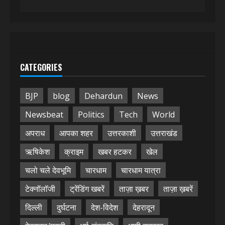
CATEGORIES
BJP
blog
Dehardun
News
Newsbeat
Politics
Tech
World
अपराध
आपका शहर
उत्तरकाशी
उत्तराखंड
ऋषिकेश
क्राइम
खबर हटकर
खेल
चलो चले देवभूमि
चारधाम
चारधाम यात्रा
टेक्नॉलॉजी
ट्रेंडिंग खबरें
ताज़ा ख़बर
ताज़ा ख़बरें
दिल्ली
दुर्घटना
देश-विदेश
देहरादून