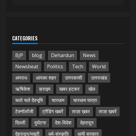
CATEGORIES
BJP
blog
Dehardun
News
Newsbeat
Politics
Tech
World
अपराध
आपका शहर
उत्तरकाशी
उत्तराखंड
ऋषिकेश
क्राइम
खबर हटकर
खेल
चलो चले देवभूमि
चारधाम
चारधाम यात्रा
टेक्नॉलॉजी
ट्रेंडिंग खबरें
ताज़ा ख़बर
ताज़ा ख़बरें
दिल्ली
दुर्घटना
देश-विदेश
देहरादून
देहरादून/मसूरी
धर्म-संस्कृति
धामी सरकार