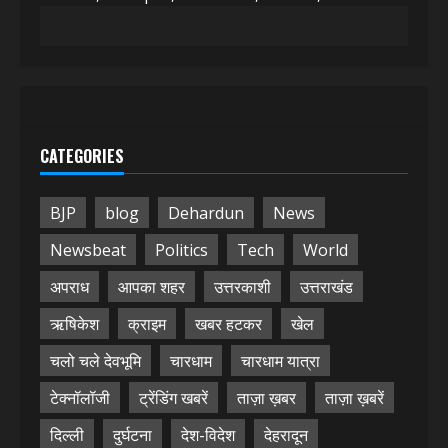
CATEGORIES
BJP
blog
Dehardun
News
Newsbeat
Politics
Tech
World
अपराध
आपका शहर
उत्तरकाशी
उत्तराखंड
ऋषिकेश
क्राइम
खबर हटकर
खेल
चलो चले देवभूमि
चारधाम
चारधाम यात्रा
टेक्नॉलॉजी
ट्रेंडिंग खबरें
ताज़ा ख़बर
ताज़ा ख़बरें
दिल्ली
दुर्घटना
देश-विदेश
देहरादून