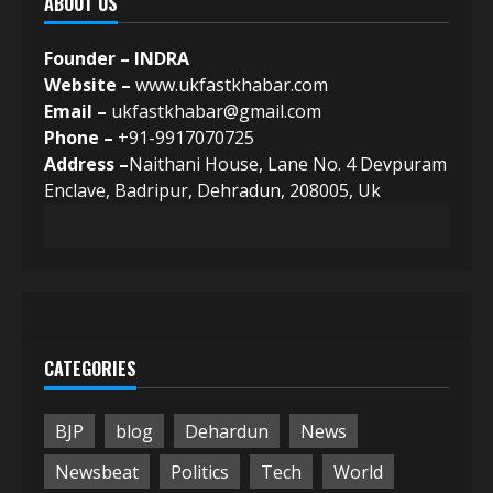
ABOUT US
Founder – INDRA
Website –
www.ukfastkhabar.com
Email –
ukfastkhabar@gmail.com
Phone –
+91-9917070725
Address –
Naithani House, Lane No. 4 Devpuram
Enclave, Badripur, Dehradun, 208005, Uk
CATEGORIES
BJP
blog
Dehardun
News
Newsbeat
Politics
Tech
World