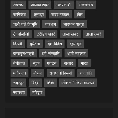
अपराध
आपका शहर
उत्तरकाशी
उत्तराखंड
ऋषिकेश
क्राइम
खबर हटकर
खेल
चलो चले देवभूमि
चारधाम
चारधाम यात्रा
टेक्नॉलॉजी
ट्रेंडिंग खबरें
ताज़ा ख़बर
ताज़ा ख़बरें
दिल्ली
दुर्घटना
देश-विदेश
देहरादून
देहरादून/मसूरी
धर्म-संस्कृति
धामी सरकार
नैनीताल
न्यूज़
पर्यटन
बाजार
भारत
मनोरंजन
मौसम
राजधानी दिल्ली
राजनीति
रुद्रपुर
विदेश
शिक्षा
सोशल मीडिया वायरल
स्वास्थ्य
हरिद्वार