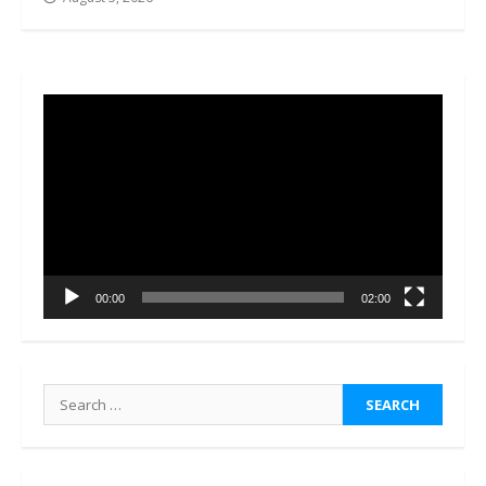
Video
Player
00:00
02:00
Search
for: