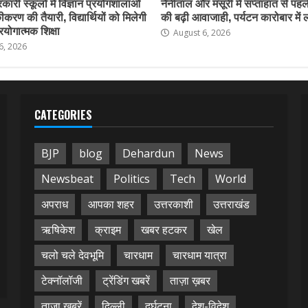
कारी स्कूलों में विज्ञान प्रयोगशालाओं
नैनीताल और मसूरी में सप्ताहांत से पहले
करण की तैयारी, विद्यार्थियों को मिलेगी
की बढ़ी आवाजाही, पर्यटन कारोबार में
योगात्मक शिक्षा
August 6, 2026
6, 2026
CATEGORIES
BJP
blog
Dehardun
News
Newsbeat
Politics
Tech
World
अपराध
आपका शहर
उत्तरकाशी
उत्तराखंड
ऋषिकेश
क्राइम
खबर हटकर
खेल
चलो चले देवभूमि
चारधाम
चारधाम यात्रा
टेक्नॉलॉजी
ट्रेंडिंग खबरें
ताज़ा ख़बर
ताज़ा ख़बरें
दिल्ली
दुर्घटना
देश-विदेश