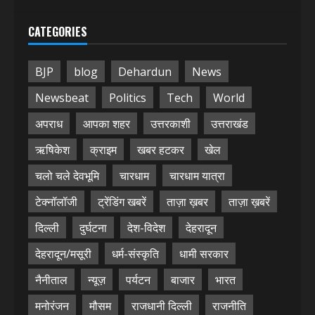
CATEGORIES
BJP
blog
Dehardun
News
Newsbeat
Politics
Tech
World
अपराध
आपका शहर
उत्तरकाशी
उत्तराखंड
ऋषिकेश
क्राइम
खबर हटकर
खेल
चलो चले देवभूमि
चारधाम
चारधाम यात्रा
टेक्नॉलॉजी
ट्रेंडिंग खबरें
ताज़ा ख़बर
ताज़ा ख़बरें
दिल्ली
दुर्घटना
देश-विदेश
देहरादून
देहरादून/मसूरी
धर्म-संस्कृति
धामी सरकार
नैनीताल
न्यूज़
पर्यटन
बाजार
भारत
मनोरंजन
मौसम
राजधानी दिल्ली
राजनीति