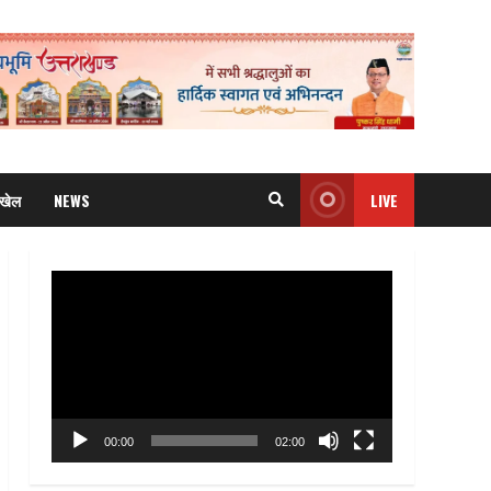
खेल
NEWS
LIVE
Video
Player
00:00
02:00