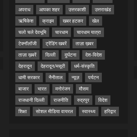
अपराध
आपका शहर
उत्तरकाशी
उत्तराखंड
ऋषिकेश
क्राइम
खबर हटकर
खेल
चलो चले देवभूमि
चारधाम
चारधाम यात्रा
टेक्नॉलॉजी
ट्रेंडिंग खबरें
ताज़ा ख़बर
ताज़ा ख़बरें
दिल्ली
दुर्घटना
देश-विदेश
देहरादून
देहरादून/मसूरी
धर्म-संस्कृति
धामी सरकार
नैनीताल
न्यूज़
पर्यटन
बाजार
भारत
मनोरंजन
मौसम
राजधानी दिल्ली
राजनीति
रुद्रपुर
विदेश
शिक्षा
सोशल मीडिया वायरल
स्वास्थ्य
हरिद्वार