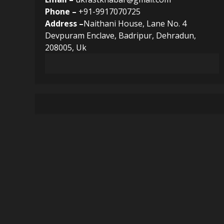
Phone –
+91-9917070725
Address –
Naithani House, Lane No. 4
Devpuram Enclave, Badripur, Dehradun,
208005, Uk