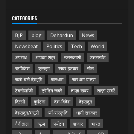
CATEGORIES
BJP
blog
Dehardun
News
Newsbeat
Politics
Tech
World
अपराध
आपका शहर
उत्तरकाशी
उत्तराखंड
ऋषिकेश
क्राइम
खबर हटकर
खेल
चलो चले देवभूमि
चारधाम
चारधाम यात्रा
टेक्नॉलॉजी
ट्रेंडिंग खबरें
ताज़ा ख़बर
ताज़ा ख़बरें
दिल्ली
दुर्घटना
देश-विदेश
देहरादून
देहरादून/मसूरी
धर्म-संस्कृति
धामी सरकार
नैनीताल
न्यूज़
पर्यटन
बाजार
भारत