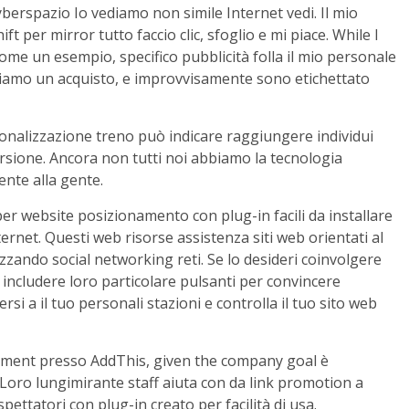
yberspazio Io vediamo non simile Internet vedi. Il mio
 per mirror tutto faccio clic, sfoglio e mi piace. While I
ome un esempio, specifico pubblicità folla il mio personale
tuiamo un acquisto, e improvvisamente sono etichettato
onalizzazione treno può indicare raggiungere individui
sione. Ancora non tutti noi abbiamo la tecnologia
nte alla gente.
r website posizionamento con plug-in facili da installare
rnet. Questi web risorse assistenza siti web orientati al
zando social networking reti. Se lo desideri coinvolgere
i includere loro particolare pulsanti per convincere
ersi a il tuo personali stazioni e controlla il tuo sito web
gement presso AddThis, given the company goal è
Loro lungimirante staff aiuta con da link promotion a
ettatori con plug-in creato per facilità di usa.