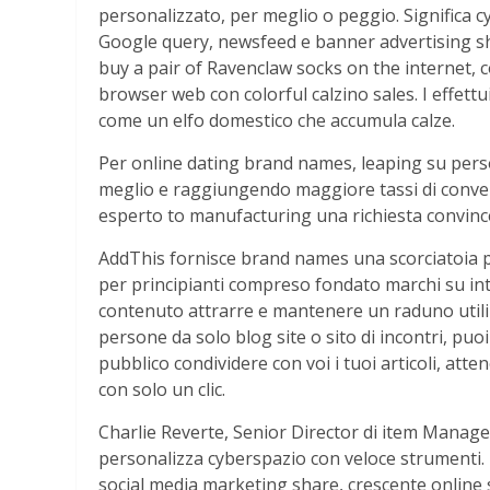
personalizzato, per meglio o peggio. Significa c
Google query, newsfeed e banner advertising shift
buy a pair of Ravenclaw socks on the internet, c
browser web con colorful calzino sales. I effet
come un elfo domestico che accumula calze.
Per online dating brand names, leaping su pers
meglio e raggiungendo maggiore tassi di conver
esperto to manufacturing una richiesta convince
AddThis fornisce brand names una scorciatoia pe
per principianti compreso fondato marchi su inte
contenuto attrarre e mantenere un raduno utiliz
persone da solo blog site o sito di incontri, puo
pubblico condividere con voi i tuoi articoli, atten
con solo un clic.
Charlie Reverte, Senior Director di item Mana
personalizza cyberspazio con veloce strumenti. 
social media marketing share, crescente online sp