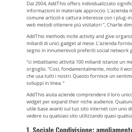
Dal 2004, AddThis offers individualizzato signifi
informazioni in materiale approccio. L’azienda 
comune articoli e cattura interesse con i plug-i
web metodi ottenere più visitatori “, Charlie dim
AddThis methods incite activity and give organi
miliardi di unici gadget al mese. L’azienda forni
segno in innumerevoli preferiti social network 
“ci imbattiamo attività 100 miliardi istanze un m
orgoglio. “Così, fondamentalmente, molto il wor
che usa tutti i nostri. Questo fornisce un senti
sviluppi in linea. “
AddThis aiuta aziende comprendere il loro unic
widget per expand their niche audience. Qualunqu
utile base avanti sul tuo sito internet con uno di 
vedere su qualsiasi sito utilizzando quasi qualsia
1. Sociale Condivisione: ampliament