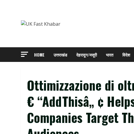
Skip
to
content
HOME
उत्तराखंड
देहरादून/मसूरी
भारत
विदेश
Ottimizzazione di oltr
€ “AddThisâ„ ¢ Helps
Companies Target Th
Audiences