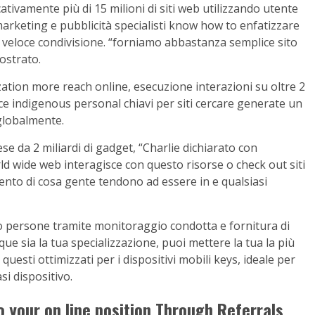
cativamente più di 15 milioni di siti web utilizzando utente
marketing e pubblicità specialisti know how to enfatizzare
n veloce condivisione. “forniamo abbastanza semplice sito
ostrato.
zation more reach online, esecuzione interazioni su oltre 2
sce indigenous personal chiavi per siti cercare generate un
globalmente.
ese da 2 miliardi di gadget, “Charlie dichiarato con
ld wide web interagisce con questo risorse o check out siti
mento di cosa gente tendono ad essere in e qualsiasi
o persone tramite monitoraggio condotta e fornitura di
e sia la tua specializzazione, puoi mettere la tua la più
questi ottimizzati per i dispositivi mobili keys, ideale per
si dispositivo.
o your on line position Through Referrals