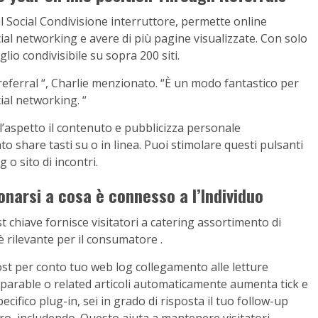
 Social Condivisione interruttore, permette online
cial networking e avere di più pagine visualizzate. Con solo
glio condivisibile su sopra 200 siti.
eferral “, Charlie menzionato. “È un modo fantastico per
cial networking. “
’aspetto il contenuto e pubblicizza personale
o share tasti su o in linea. Puoi stimolare questi pulsanti
 o sito di incontri.
onarsi a cosa è connesso a l’Individuo
st chiave fornisce visitatori a catering assortimento di
 rilevante per il consumatore .
post per conto tuo web log collegamento alle letture
comparable o related articoli automaticamente aumenta tick e
ifico plug-in, sei in grado di risposta il tuo follow-up
o, includendo. Questo aiuta a mantenere visitatori