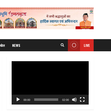
खेल
NEWS
LIVE
Video
Player
00:00
02:00