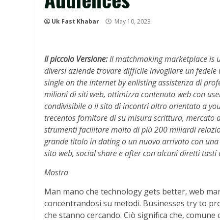
Uk Fast Khabar
May 10, 2023
Il piccolo Versione:
Il matchmaking marketplace is u
diversi aziende trovare difficile invogliare un fedel
single on the internet by enlisting assistenza di prof
milioni di siti web, ottimizza contenuto web con us
condivisibile o il sito di incontri altro orientato a
trecentos fornitore di su misura scrittura, mercat
strumenti facilitare molto di più 200 miliardi relazi
grande titolo in dating o un nuovo arrivato con una c
sito web, social share e after con alcuni diretti tasti
Mostra
Man mano che technology gets better, web mar
concentrandosi su metodi. Businesses try to p
che stanno cercando. Ciò significa che, comune c