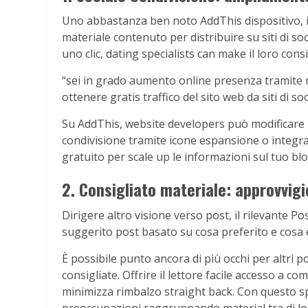
Uno abbastanza ben noto AddThis dispositivo, il
materiale contenuto per distribuire su siti di so
uno clic, dating specialists can make il loro consi
“sei in grado aumento online presenza tramite r
ottenere gratis traffico del sito web da siti di so
Su AddThis, website developers può modificare l
condivisione tramite icone espansione o integrat
gratuito per scale up le informazioni sul tuo blog
2. Consigliato materiale: approvvigi
Dirigere altro visione verso post, il rilevante Po
suggerito post basato su cosa preferito e cosa è
È possibile punto ancora di più occhi per altri 
consigliate. Offrire il lettore facile accesso a 
minimizza rimbalzo straight back. Con questo spec
preoccupazioni raggruppando material tra di lor