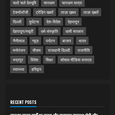
चलो चले देवभूमि
चारधाम
चारधाम यात्रा
टेक्नॉलॉजी
ट्रेंडिंग खबरें
ताज़ा ख़बर
ताज़ा ख़बरें
दिल्ली
दुर्घटना
देश-विदेश
देहरादून
देहरादून/मसूरी
धर्म-संस्कृति
धामी सरकार
नैनीताल
न्यूज़
पर्यटन
बाजार
भारत
मनोरंजन
मौसम
राजधानी दिल्ली
राजनीति
रुद्रपुर
विदेश
शिक्षा
सोशल मीडिया वायरल
स्वास्थ्य
हरिद्वार
RECENT POSTS