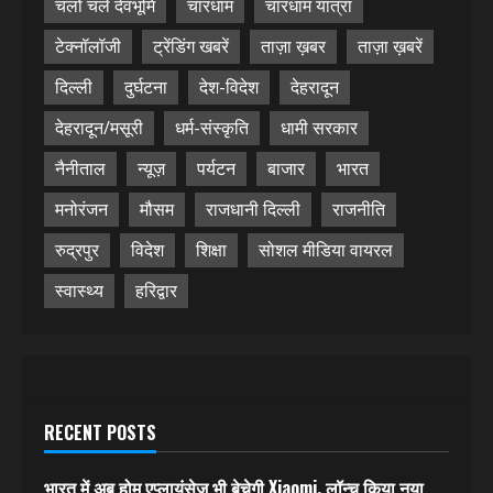
चलो चले देवभूमि
चारधाम
चारधाम यात्रा
टेक्नॉलॉजी
ट्रेंडिंग खबरें
ताज़ा ख़बर
ताज़ा ख़बरें
दिल्ली
दुर्घटना
देश-विदेश
देहरादून
देहरादून/मसूरी
धर्म-संस्कृति
धामी सरकार
नैनीताल
न्यूज़
पर्यटन
बाजार
भारत
मनोरंजन
मौसम
राजधानी दिल्ली
राजनीति
रुद्रपुर
विदेश
शिक्षा
सोशल मीडिया वायरल
स्वास्थ्य
हरिद्वार
RECENT POSTS
भारत में अब होम एप्लायंसेज भी बेचेगी Xiaomi, लॉन्च किया नया