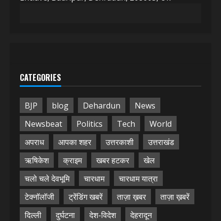
CATEGORIES
BJP
blog
Dehardun
News
Newsbeat
Politics
Tech
World
अपराध
आपका शहर
उत्तरकाशी
उत्तराखंड
ऋषिकेश
क्राइम
खबर हटकर
खेल
चलो चले देवभूमि
चारधाम
चारधाम यात्रा
टेक्नॉलॉजी
ट्रेंडिंग खबरें
ताज़ा ख़बर
ताज़ा ख़बरें
दिल्ली
दुर्घटना
देश-विदेश
देहरादून