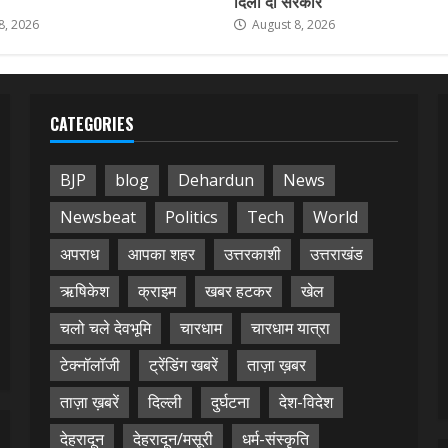
दिला दो सरकार
8, 2026
August 8, 2026
CATEGORIES
BJP
blog
Dehardun
News
Newsbeat
Politics
Tech
World
अपराध
आपका शहर
उत्तरकाशी
उत्तराखंड
ऋषिकेश
क्राइम
खबर हटकर
खेल
चलो चले देवभूमि
चारधाम
चारधाम यात्रा
टेक्नॉलॉजी
ट्रेंडिंग खबरें
ताज़ा ख़बर
ताज़ा ख़बरें
दिल्ली
दुर्घटना
देश-विदेश
देहरादून
देहरादून/मसूरी
धर्म-संस्कृति