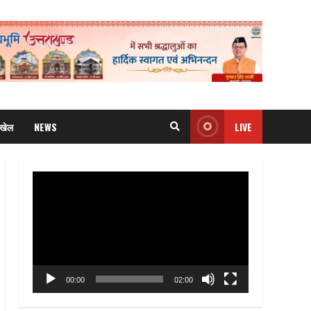
खेल
NEWS
LIVE
Video
Player
00:00
02:00