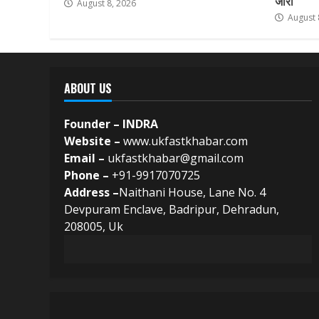
जारी
August 8, 2026
August 
ABOUT US
Founder – INDRA
Website –
www.ukfastkhabar.com
Email –
ukfastkhabar@gmail.com
Phone –
+91-9917070725
Address –
Naithani House, Lane No. 4
Devpuram Enclave, Badripur, Dehradun,
208005, Uk