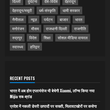
दिल्ली
दुर्घटना
देश-विदेश
देहरादून
देहरादून/मसूरी
धर्म-संस्कृति
धामी सरकार
नैनीताल
न्यूज़
पर्यटन
बाजार
भारत
मनोरंजन
मौसम
राजधानी दिल्ली
राजनीति
रुद्रपुर
विदेश
शिक्षा
सोशल मीडिया वायरल
स्वास्थ्य
हरिद्वार
RECENT POSTS
भारत में अब होम एप्लायंसेज भी बेचेगी Xiaomi, लॉन्च किया नया
Mijia सब-ब्रांड
प्रदेश में नकली डेयरी उत्पादों पर सख्ती, मिलावटखोरों पर कसेगा