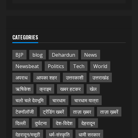
CATEGORIES
BJP
blog
Dehardun
News
Newsbeat
Politics
Tech
World
अपराध
आपका शहर
उत्तरकाशी
उत्तराखंड
ऋषिकेश
क्राइम
खबर हटकर
खेल
चलो चले देवभूमि
चारधाम
चारधाम यात्रा
टेक्नॉलॉजी
ट्रेंडिंग खबरें
ताज़ा ख़बर
ताज़ा ख़बरें
दिल्ली
दुर्घटना
देश-विदेश
देहरादून
देहरादून/मसूरी
धर्म-संस्कृति
धामी सरकार