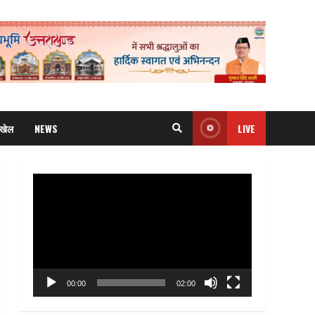
खेल
NEWS
LIVE
Video
Player
00:00
02:00