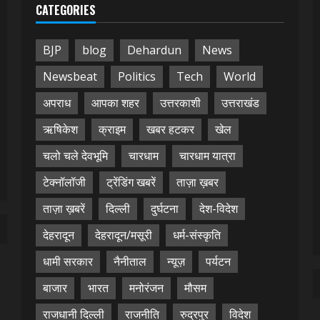
CATEGORIES
BJP
blog
Dehardun
News
Newsbeat
Politics
Tech
World
अपराध
आपका शहर
उत्तरकाशी
उत्तराखंड
ऋषिकेश
क्राइम
खबर हटकर
खेल
चलो चले देवभूमि
चारधाम
चारधाम यात्रा
टेक्नॉलॉजी
ट्रेंडिंग खबरें
ताज़ा ख़बर
ताज़ा ख़बरें
दिल्ली
दुर्घटना
देश-विदेश
देहरादून
देहरादून/मसूरी
धर्म-संस्कृति
धामी सरकार
नैनीताल
न्यूज़
पर्यटन
बाजार
भारत
मनोरंजन
मौसम
राजधानी दिल्ली
राजनीति
रुद्रपुर
विदेश