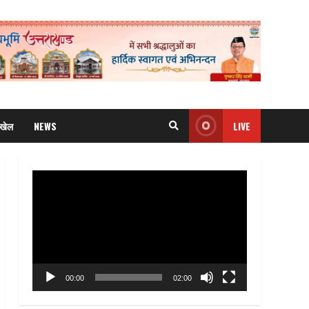
खेल
NEWS
LIVE
Video
Player
00:00
02:00