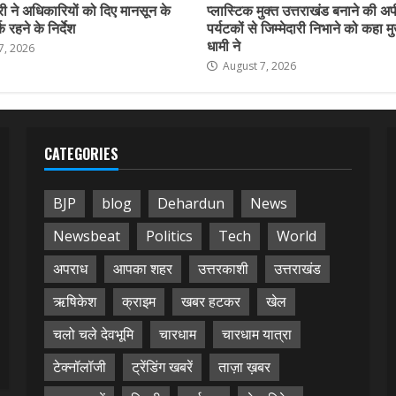
ी ने अधिकारियों को दिए मानसून के
प्लास्टिक मुक्त उत्तराखंड बनाने की अ
 रहने के निर्देश
पर्यटकों से जिम्मेदारी निभाने को कहा मु
धामी ने
7, 2026
August 7, 2026
CATEGORIES
BJP
blog
Dehardun
News
Newsbeat
Politics
Tech
World
अपराध
आपका शहर
उत्तरकाशी
उत्तराखंड
ऋषिकेश
क्राइम
खबर हटकर
खेल
चलो चले देवभूमि
चारधाम
चारधाम यात्रा
टेक्नॉलॉजी
ट्रेंडिंग खबरें
ताज़ा ख़बर