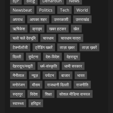
BJP
blog
Dehardun
News
Newsbeat
Politics
Tech
World
अपराध
आपका शहर
उत्तरकाशी
उत्तराखंड
ऋषिकेश
क्राइम
खबर हटकर
खेल
चलो चले देवभूमि
चारधाम
चारधाम यात्रा
टेक्नॉलॉजी
ट्रेंडिंग खबरें
ताज़ा ख़बर
ताज़ा ख़बरें
दिल्ली
दुर्घटना
देश-विदेश
देहरादून
देहरादून/मसूरी
धर्म-संस्कृति
धामी सरकार
नैनीताल
न्यूज़
पर्यटन
बाजार
भारत
मनोरंजन
मौसम
राजधानी दिल्ली
राजनीति
रुद्रपुर
विदेश
शिक्षा
सोशल मीडिया वायरल
स्वास्थ्य
हरिद्वार