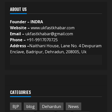
ABOUT US
Founder – INDRA
Website –
www.ukfastkhabar.com
Email –
ukfastkhabar@gmail.com
Phone –
+91-9917070725
Address –
Naithani House, Lane No. 4 Devpuram
Enclave, Badripur, Dehradun, 208005, Uk
CATEGORIES
BJP
blog
Dehardun
News