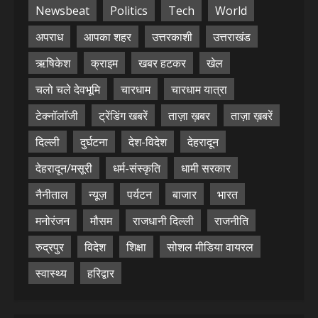
Newsbeat
Politics
Tech
World
अपराध
आपका शहर
उत्तरकाशी
उत्तराखंड
ऋषिकेश
क्राइम
खबर हटकर
खेल
चलो चले देवभूमि
चारधाम
चारधाम यात्रा
टेक्नॉलॉजी
ट्रेंडिंग खबरें
ताज़ा ख़बर
ताज़ा ख़बरें
दिल्ली
दुर्घटना
देश-विदेश
देहरादून
देहरादून/मसूरी
धर्म-संस्कृति
धामी सरकार
नैनीताल
न्यूज़
पर्यटन
बाजार
भारत
मनोरंजन
मौसम
राजधानी दिल्ली
राजनीति
रुद्रपुर
विदेश
शिक्षा
सोशल मीडिया वायरल
स्वास्थ्य
हरिद्वार