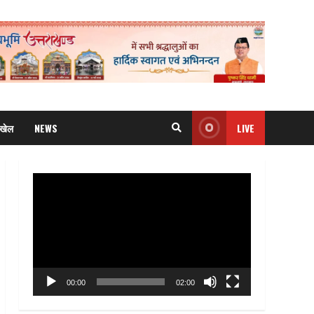
खेल
NEWS
LIVE
Video
Player
00:00
02:00