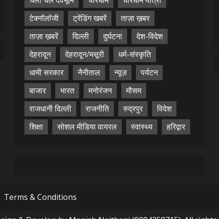
चलो चले देवभूमि
चारधाम
चारधाम यात्रा
टेक्नॉलॉजी
ट्रेंडिंग खबरें
ताज़ा ख़बर
ताज़ा ख़बरें
दिल्ली
दुर्घटना
देश-विदेश
देहरादून
देहरादून/मसूरी
धर्म-संस्कृति
धामी सरकार
नैनीताल
न्यूज़
पर्यटन
बाजार
भारत
मनोरंजन
मौसम
राजधानी दिल्ली
राजनीति
रुद्रपुर
विदेश
शिक्षा
सोशल मीडिया वायरल
स्वास्थ्य
हरिद्वार
Terms & Conditions