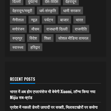
दिल्ली
दुर्घटना
देश-विदेश
देहरादून
देहरादून/मसूरी
धर्म-संस्कृति
धामी सरकार
नैनीताल
न्यूज़
पर्यटन
बाजार
भारत
मनोरंजन
मौसम
राजधानी दिल्ली
राजनीति
रुद्रपुर
विदेश
शिक्षा
सोशल मीडिया वायरल
स्वास्थ्य
हरिद्वार
RECENT POSTS
भारत में अब होम एप्लायंसेज भी बेचेगी Xiaomi, लॉन्च किया नया
Mijia सब-ब्रांड
प्रदेश में नकली डेयरी उत्पादों पर सख्ती, मिलावटखोरों पर कसेगा