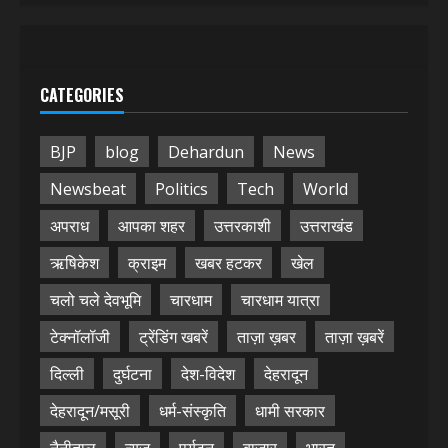
CATEGORIES
BJP
blog
Dehardun
News
Newsbeat
Politics
Tech
World
अपराध
आपका शहर
उत्तरकाशी
उत्तराखंड
ऋषिकेश
क्राइम
खबर हटकर
खेल
चलो चले देवभूमि
चारधाम
चारधाम यात्रा
टेक्नॉलॉजी
ट्रेंडिंग खबरें
ताज़ा ख़बर
ताज़ा ख़बरें
दिल्ली
दुर्घटना
देश-विदेश
देहरादून
देहरादून/मसूरी
धर्म-संस्कृति
धामी सरकार
नैनीताल
न्यूज़
पर्यटन
बाजार
भारत