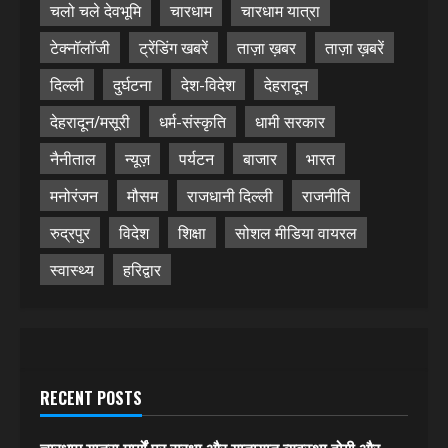
चलो चले देवभूमि
चारधाम
चारधाम यात्रा
टेक्नॉलॉजी
ट्रेंडिंग खबरें
ताज़ा ख़बर
ताज़ा ख़बरें
दिल्ली
दुर्घटना
देश-विदेश
देहरादून
देहरादून/मसूरी
धर्म-संस्कृति
धामी सरकार
नैनीताल
न्यूज़
पर्यटन
बाजार
भारत
मनोरंजन
मौसम
राजधानी दिल्ली
राजनीति
रुद्रपुर
विदेश
शिक्षा
सोशल मीडिया वायरल
स्वास्थ्य
हरिद्वार
RECENT POSTS