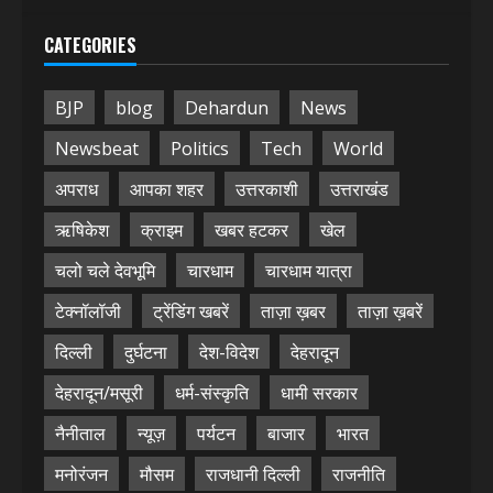
CATEGORIES
BJP
blog
Dehardun
News
Newsbeat
Politics
Tech
World
अपराध
आपका शहर
उत्तरकाशी
उत्तराखंड
ऋषिकेश
क्राइम
खबर हटकर
खेल
चलो चले देवभूमि
चारधाम
चारधाम यात्रा
टेक्नॉलॉजी
ट्रेंडिंग खबरें
ताज़ा ख़बर
ताज़ा ख़बरें
दिल्ली
दुर्घटना
देश-विदेश
देहरादून
देहरादून/मसूरी
धर्म-संस्कृति
धामी सरकार
नैनीताल
न्यूज़
पर्यटन
बाजार
भारत
मनोरंजन
मौसम
राजधानी दिल्ली
राजनीति