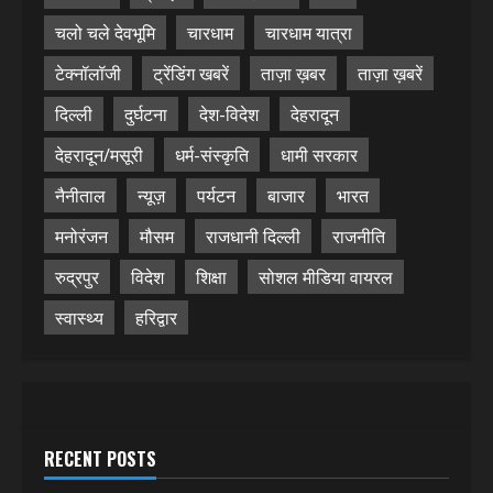
चलो चले देवभूमि
चारधाम
चारधाम यात्रा
टेक्नॉलॉजी
ट्रेंडिंग खबरें
ताज़ा ख़बर
ताज़ा ख़बरें
दिल्ली
दुर्घटना
देश-विदेश
देहरादून
देहरादून/मसूरी
धर्म-संस्कृति
धामी सरकार
नैनीताल
न्यूज़
पर्यटन
बाजार
भारत
मनोरंजन
मौसम
राजधानी दिल्ली
राजनीति
रुद्रपुर
विदेश
शिक्षा
सोशल मीडिया वायरल
स्वास्थ्य
हरिद्वार
RECENT POSTS