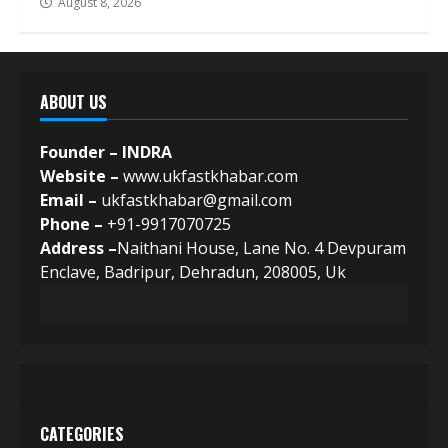
August 8, 2026
ABOUT US
Founder – INDRA
Website –
www.ukfastkhabar.com
Email –
ukfastkhabar@gmail.com
Phone –
+91-9917070725
Address –
Naithani House, Lane No. 4 Devpuram
Enclave, Badripur, Dehradun, 208005, Uk
CATEGORIES