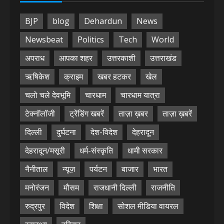
BJP
blog
Dehardun
News
Newsbeat
Politics
Tech
World
अपराध
आपका शहर
उत्तरकाशी
उत्तराखंड
ऋषिकेश
क्राइम
खबर हटकर
खेल
चलो चले देवभूमि
चारधाम
चारधाम यात्रा
टेक्नॉलॉजी
ट्रेंडिंग खबरें
ताज़ा ख़बर
ताज़ा ख़बरें
दिल्ली
दुर्घटना
देश-विदेश
देहरादून
देहरादून/मसूरी
धर्म-संस्कृति
धामी सरकार
नैनीताल
न्यूज़
पर्यटन
बाजार
भारत
मनोरंजन
मौसम
राजधानी दिल्ली
राजनीति
रुद्रपुर
विदेश
शिक्षा
सोशल मीडिया वायरल