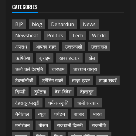
CATEGORIES
BJP
blog
Dehardun
News
Newsbeat
Politics
Tech
World
अपराध
आपका शहर
उत्तरकाशी
उत्तराखंड
ऋषिकेश
क्राइम
खबर हटकर
खेल
चलो चले देवभूमि
चारधाम
चारधाम यात्रा
टेक्नॉलॉजी
ट्रेंडिंग खबरें
ताज़ा ख़बर
ताज़ा ख़बरें
दिल्ली
दुर्घटना
देश-विदेश
देहरादून
देहरादून/मसूरी
धर्म-संस्कृति
धामी सरकार
नैनीताल
न्यूज़
पर्यटन
बाजार
भारत
मनोरंजन
मौसम
राजधानी दिल्ली
राजनीति