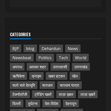
CATEGORIES
BJP
blog
Dehardun
News
Newsbeat
Politics
Tech
World
अपराध
आपका शहर
उत्तरकाशी
उत्तराखंड
ऋषिकेश
क्राइम
खबर हटकर
खेल
चलो चले देवभूमि
चारधाम
चारधाम यात्रा
टेक्नॉलॉजी
ट्रेंडिंग खबरें
ताज़ा ख़बर
ताज़ा ख़बरें
दिल्ली
दुर्घटना
देश-विदेश
देहरादून