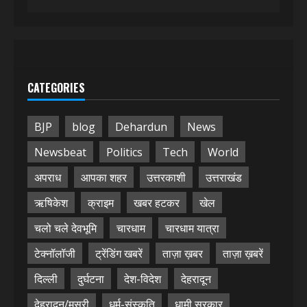
CATEGORIES
BJP
blog
Dehardun
News
Newsbeat
Politics
Tech
World
अपराध
आपका शहर
उत्तरकाशी
उत्तराखंड
ऋषिकेश
क्राइम
खबर हटकर
खेल
चलो चले देवभूमि
चारधाम
चारधाम यात्रा
टेक्नॉलॉजी
ट्रेंडिंग खबरें
ताज़ा ख़बर
ताज़ा ख़बरें
दिल्ली
दुर्घटना
देश-विदेश
देहरादून
देहरादून/मसूरी
धर्म-संस्कृति
धामी सरकार