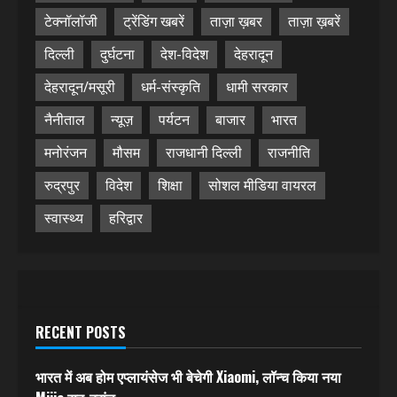
टेक्नॉलॉजी
ट्रेंडिंग खबरें
ताज़ा ख़बर
ताज़ा ख़बरें
दिल्ली
दुर्घटना
देश-विदेश
देहरादून
देहरादून/मसूरी
धर्म-संस्कृति
धामी सरकार
नैनीताल
न्यूज़
पर्यटन
बाजार
भारत
मनोरंजन
मौसम
राजधानी दिल्ली
राजनीति
रुद्रपुर
विदेश
शिक्षा
सोशल मीडिया वायरल
स्वास्थ्य
हरिद्वार
RECENT POSTS
भारत में अब होम एप्लायंसेज भी बेचेगी Xiaomi, लॉन्च किया नया