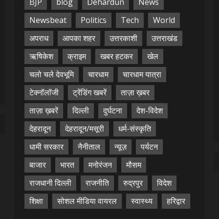
BJP
blog
Dehardun
News
Newsbeat
Politics
Tech
World
अपराध
आपका शहर
उत्तरकाशी
उत्तराखंड
ऋषिकेश
क्राइम
खबर हटकर
खेल
चलो चले देवभूमि
चारधाम
चारधाम यात्रा
टेक्नॉलॉजी
ट्रेंडिंग खबरें
ताज़ा ख़बर
ताज़ा ख़बरें
दिल्ली
दुर्घटना
देश-विदेश
देहरादून
देहरादून/मसूरी
धर्म-संस्कृति
धामी सरकार
नैनीताल
न्यूज़
पर्यटन
बाजार
भारत
मनोरंजन
मौसम
राजधानी दिल्ली
राजनीति
रुद्रपुर
विदेश
शिक्षा
सोशल मीडिया वायरल
स्वास्थ्य
हरिद्वार