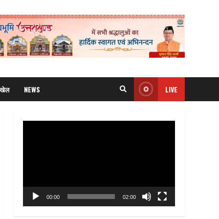
खेल
NEWS
LIVE
Video
Player
00:00
02:00