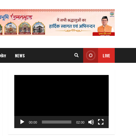
खेल
NEWS
LIVE
Video
Player
00:00
02:00