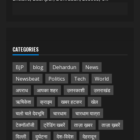
CATEGORIES
BJP
blog
Dehardun
News
Newsbeat
Politics
Tech
World
अपराध
आपका शहर
उत्तरकाशी
उत्तराखंड
ऋषिकेश
क्राइम
खबर हटकर
खेल
चलो चले देवभूमि
चारधाम
चारधाम यात्रा
टेक्नॉलॉजी
ट्रेंडिंग खबरें
ताज़ा ख़बर
ताज़ा ख़बरें
दिल्ली
दुर्घटना
देश-विदेश
देहरादून