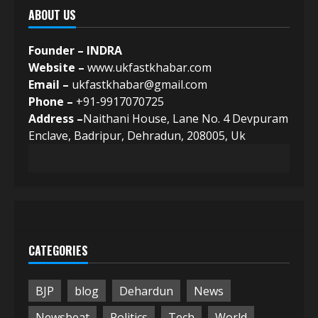
ABOUT US
Founder – INDRA
Website –
www.ukfastkhabar.com
Email –
ukfastkhabar@gmail.com
Phone –
+91-9917070725
Address –
Naithani House, Lane No. 4 Devpuram
Enclave, Badripur, Dehradun, 208005, Uk
CATEGORIES
BJP
blog
Dehardun
News
Newsbeat
Politics
Tech
World