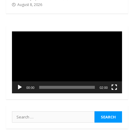
August 8, 2026
Video
Player
00:00
02:00
Search
for: