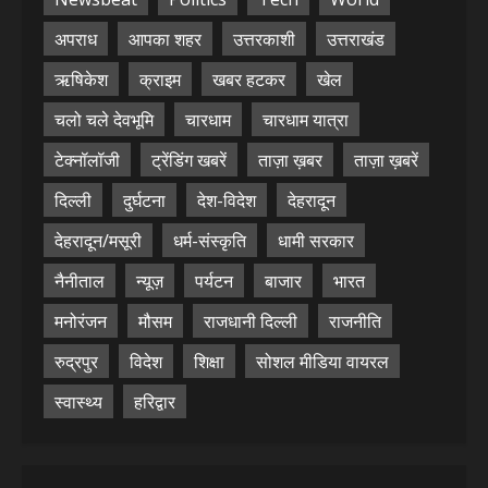
अपराध
आपका शहर
उत्तरकाशी
उत्तराखंड
ऋषिकेश
क्राइम
खबर हटकर
खेल
चलो चले देवभूमि
चारधाम
चारधाम यात्रा
टेक्नॉलॉजी
ट्रेंडिंग खबरें
ताज़ा ख़बर
ताज़ा ख़बरें
दिल्ली
दुर्घटना
देश-विदेश
देहरादून
देहरादून/मसूरी
धर्म-संस्कृति
धामी सरकार
नैनीताल
न्यूज़
पर्यटन
बाजार
भारत
मनोरंजन
मौसम
राजधानी दिल्ली
राजनीति
रुद्रपुर
विदेश
शिक्षा
सोशल मीडिया वायरल
स्वास्थ्य
हरिद्वार