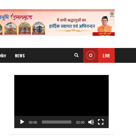
खेल
NEWS
LIVE
Video
Player
00:00
02:00