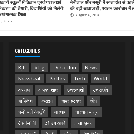
कारी स्कूलों में विज्ञान प्रयोगशालाओं
नैनीताल और मसूरी में सप्ताहांत से पहले
करण की तैयारी, विद्यार्थियों को मिलेगी
की बढ़ी आवाजाही, पर्यटन कारोबार में
योगात्मक शिक्षा
August 6, 2026
6, 2026
CATEGORIES
BJP
blog
Dehardun
News
Newsbeat
Politics
Tech
World
अपराध
आपका शहर
उत्तरकाशी
उत्तराखंड
ऋषिकेश
क्राइम
खबर हटकर
खेल
चलो चले देवभूमि
चारधाम
चारधाम यात्रा
टेक्नॉलॉजी
ट्रेंडिंग खबरें
ताज़ा ख़बर