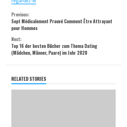
regardez-le
Continue
Previous:
Sept Médicalement Prouvé Comment Être Attrayant
Reading
pour Hommes
Next:
Top 16 der besten Bücher zum Thema Dating
(Mädchen, Männer, Paare) im Jahr 2020
RELATED STORIES