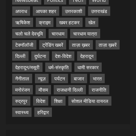
अपराध
आपका शहर
उत्तरकाशी
उत्तराखंड
ऋषिकेश
क्राइम
खबर हटकर
खेल
चलो चले देवभूमि
चारधाम
चारधाम यात्रा
टेक्नॉलॉजी
ट्रेंडिंग खबरें
ताज़ा ख़बर
ताज़ा ख़बरें
दिल्ली
दुर्घटना
देश-विदेश
देहरादून
देहरादून/मसूरी
धर्म-संस्कृति
धामी सरकार
नैनीताल
न्यूज़
पर्यटन
बाजार
भारत
मनोरंजन
मौसम
राजधानी दिल्ली
राजनीति
रुद्रपुर
विदेश
शिक्षा
सोशल मीडिया वायरल
स्वास्थ्य
हरिद्वार