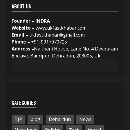
ABOUT US
Founder – INDRA
Website –
www.ukfastkhabar.com
Email –
ukfastkhabar@gmail.com
Phone –
+91-9917070725
Address –
Naithani House, Lane No. 4 Devpuram
Enclave, Badripur, Dehradun, 208005, Uk
CATEGORIES
BJP
blog
Dehardun
News
Newsbeat
Politics
Tech
World