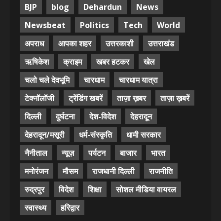
BJP
blog
Dehardun
News
Newsbeat
Politics
Tech
World
अपराध
आपका शहर
उत्तरकाशी
उत्तराखंड
ऋषिकेश
क्राइम
खबर हटकर
खेल
चलो चले देवभूमि
चारधाम
चारधाम यात्रा
टेक्नॉलॉजी
ट्रेंडिंग खबरें
ताज़ा ख़बर
ताज़ा ख़बरें
दिल्ली
दुर्घटना
देश-विदेश
देहरादून
देहरादून/मसूरी
धर्म-संस्कृति
धामी सरकार
नैनीताल
न्यूज़
पर्यटन
बाजार
भारत
मनोरंजन
मौसम
राजधानी दिल्ली
राजनीति
रुद्रपुर
विदेश
शिक्षा
सोशल मीडिया वायरल
स्वास्थ्य
हरिद्वार