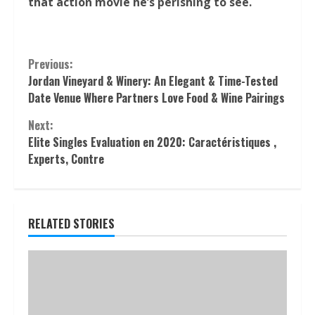
that action movie he’s perishing to see.
Continue
Previous:
Jordan Vineyard & Winery: An Elegant & Time-Tested
Reading
Date Venue Where Partners Love Food & Wine Pairings
Next:
Elite Singles Evaluation en 2020: Caractéristiques ,
Experts, Contre
RELATED STORIES