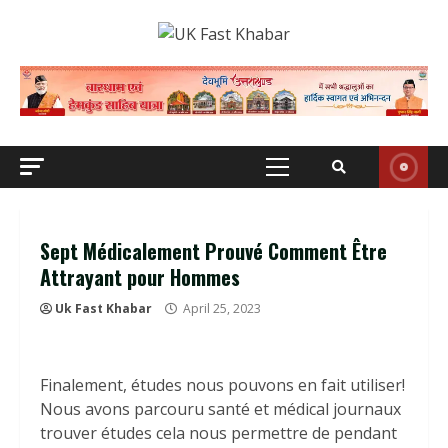
Skip
to
content
Primary
Menu
Sept Médicalement Prouvé Comment Être
Attrayant pour Hommes
Uk Fast Khabar
April 25, 2023
Finalement, études nous pouvons en fait utiliser!
Nous avons parcouru santé et médical journaux
trouver études cela nous permettre de pendant