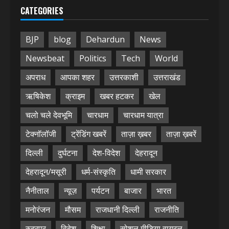
CATEGORIES
BJP
blog
Dehardun
News
Newsbeat
Politics
Tech
World
अपराध
आपका शहर
उत्तरकाशी
उत्तराखंड
ऋषिकेश
क्राइम
खबर हटकर
खेल
चलो चले देवभूमि
चारधाम
चारधाम यात्रा
टेक्नॉलॉजी
ट्रेंडिंग खबरें
ताज़ा ख़बर
ताज़ा ख़बरें
दिल्ली
दुर्घटना
देश-विदेश
देहरादून
देहरादून/मसूरी
धर्म-संस्कृति
धामी सरकार
नैनीताल
न्यूज़
पर्यटन
बाजार
भारत
मनोरंजन
मौसम
राजधानी दिल्ली
राजनीति
रुद्रपुर
विदेश
शिक्षा
सोशल मीडिया वायरल