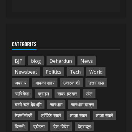
CATEGORIES
BJP
blog
Dehardun
News
Newsbeat
Politics
Tech
World
अपराध
आपका शहर
उत्तरकाशी
उत्तराखंड
ऋषिकेश
क्राइम
खबर हटकर
खेल
चलो चले देवभूमि
चारधाम
चारधाम यात्रा
टेक्नॉलॉजी
ट्रेंडिंग खबरें
ताज़ा ख़बर
ताज़ा ख़बरें
दिल्ली
दुर्घटना
देश-विदेश
देहरादून