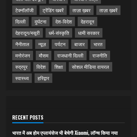
टेक्नॉलॉजी
ट्रेंडिंग खबरें
ताज़ा ख़बर
ताज़ा ख़बरें
दिल्ली
दुर्घटना
देश-विदेश
देहरादून
देहरादून/मसूरी
धर्म-संस्कृति
धामी सरकार
नैनीताल
न्यूज़
पर्यटन
बाजार
भारत
मनोरंजन
मौसम
राजधानी दिल्ली
राजनीति
रुद्रपुर
विदेश
शिक्षा
सोशल मीडिया वायरल
स्वास्थ्य
हरिद्वार
RECENT POSTS
भारत में अब होम एप्लायंसेज भी बेचेगी Xiaomi, लॉन्च किया नया